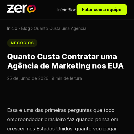
Início
Blog
Falar com a equipe
Início
›
Blog
› Quanto Custa uma Agência
NEGÓCIOS
Quanto Custa Contratar uma
Agência de Marketing nos EUA
25 de junho de 2026 · 8 min de leitura
Essa e uma das primeiras perguntas que todo
empreendedor brasileiro faz quando pensa em
crescer nos Estados Unidos: quanto vou pagar