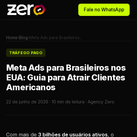
Fale no WhatsApp
Home
›
Blog
›
Meta Ads para Brasileiros...
TRÁFEGO PAGO
Meta Ads para Brasileiros nos
EUA: Guia para Atrair Clientes
Americanos
22 de junho de 2026 · 10 min de leitura · Agency Zero
Com mais de
3 bilhões de usuários ativos
, o