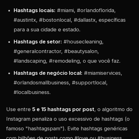
Hashtags locais:
#miami, #orlandoflorida,
#austintx, #bostonlocal, #dallastx, específicas
para a sua cidade e estado.
Hashtags de setor:
#housecleaning,
#generalcontractor, #beautysalon,
#landscaping, #remodeling, o que você faz.
Hashtags de negócio local:
#miamiservices,
#orlandosmallbusiness, #supportlocal,
#localbusiness.
Use entre
5 e 15 hashtags por post
, o algoritmo do
Instagram penaliza o uso excessivo de hashtags (o
famoso "hashtagspam"). Evite hashtags genéricas
com bilhões de posts como #love ou #business,